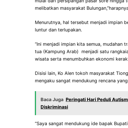
mulai dari persipangan pasar sore hingga
melibatkan masyarakat Bulungan,”harapnya
Menurutnya, hal tersebut menjadi impian ber
luntur dan terlupakan.
“Ini menjadi impian kita semua, mudahan t
tua (Kampung Arab) menjadi satu rangkaia
wisata serta menumbuhkan ekonomi keraky
Disisi lain, Ko Alen tokoh masyarakat Tion
mengaku sangat mendukung rencana yang 
Baca Juga
Peringati Hari Peduli Auti
Diskriminasi
“Saya sangat mendukung ide bapak Bupati 