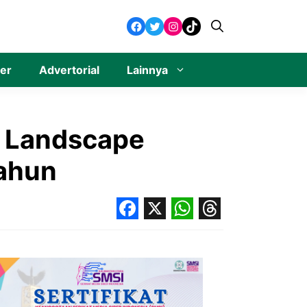
Facebook
Twitter
Instagram
TikTok
ner
Advertorial
Lainnya
g Landscape
Tahun
Facebook
X
WhatsApp
Threads