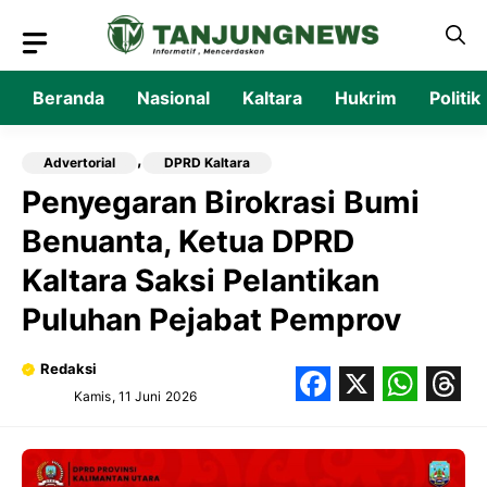
Langsung
ke
isi
Beranda
Nasional
Kaltara
Hukrim
Politik
,
Advertorial
DPRD Kaltara
Penyegaran Birokrasi Bumi
Benuanta, Ketua DPRD
Kaltara Saksi Pelantikan
Puluhan Pejabat Pemprov
Redaksi
Kamis, 11 Juni 2026
Facebook
X
What
Thr