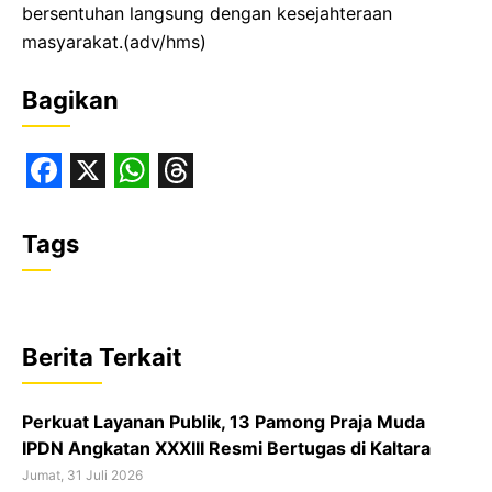
bersentuhan langsung dengan kesejahteraan
masyarakat.(adv/hms)
Bagikan
F
X
W
T
a
h
h
Tags
c
a
r
e
t
e
b
s
a
Berita Terkait
o
A
d
o
p
s
Perkuat Layanan Publik, 13 Pamong Praja Muda
k
p
IPDN Angkatan XXXIII Resmi Bertugas di Kaltara
Jumat, 31 Juli 2026