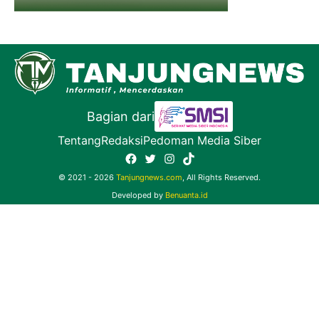
Bagian dari
Tentang
Redaksi
Pedoman Media Siber
Facebook
Twitter
Instagram
TikTok
© 2021 - 2026
Tanjungnews.com
, All Rights Reserved.
Developed by
Benuanta.id