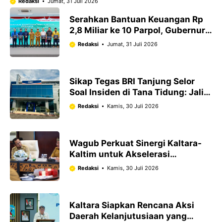
Redaksi
Jumat, 31 Juli 2026
Serahkan Bantuan Keuangan Rp
2,8 Miliar ke 10 Parpol, Gubernur
Kaltara Tekankan Transparansi
Redaksi
Jumat, 31 Juli 2026
Dana Negara
Sikap Tegas BRI Tanjung Selor
Soal Insiden di Tana Tidung: Jalin
Dialog Adat, Pastikan Sanksi Jika
Redaksi
Kamis, 30 Juli 2026
Ada Pelanggaran !
Wagub Perkuat Sinergi Kaltara-
Kaltim untuk Akselerasi
Konektivitas Perbatasan
Redaksi
Kamis, 30 Juli 2026
Kaltara Siapkan Rencana Aksi
Daerah Kelanjutusiaan yang