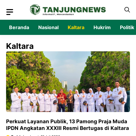
Langsung
ke
isi
Beranda
Nasional
Kaltara
Hukrim
Politik
Kaltara
Perkuat Layanan Publik, 13 Pamong Praja Muda
IPDN Angkatan XXXIII Resmi Bertugas di Kaltara