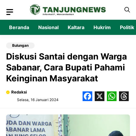
Langsung
ke
isi
Beranda
Nasional
Kaltara
Hukrim
Politik
Bulungan
Diskusi Santai dengan Warga
Sabanar, Cara Bupati Pahami
Keinginan Masyarakat
Redaksi
Selasa, 16 Januari 2024
Facebook
X
What
Thr