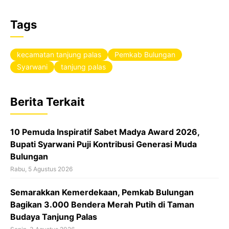
F
X
W
T
a
h
h
Tags
c
a
r
e
t
e
kecamatan tanjung palas
Pemkab Bulungan
b
s
a
Syarwani
tanjung palas
o
A
d
o
p
s
Berita Terkait
k
p
10 Pemuda Inspiratif Sabet Madya Award 2026,
Bupati Syarwani Puji Kontribusi Generasi Muda
Bulungan
Rabu, 5 Agustus 2026
Semarakkan Kemerdekaan, Pemkab Bulungan
Bagikan 3.000 Bendera Merah Putih di Taman
Budaya Tanjung Palas