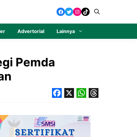
Facebook
Twitter
Instagram
TikTok
ner
Advertorial
Lainnya
tegi Pemda
an
Facebook
X
WhatsApp
Threads