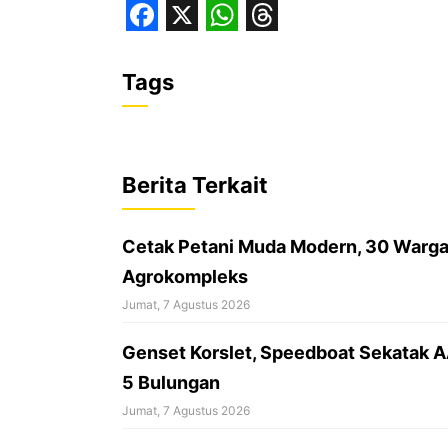
F
X
W
T
a
h
h
Tags
c
a
r
e
t
e
b
s
a
Berita Terkait
o
A
d
o
p
s
Cetak Petani Muda Modern, 30 Warga 
k
p
Agrokompleks
Jumat, 7 Agustus 2026
‎Genset Korslet, Speedboat Sekatak 
5 Bulungan
Jumat, 7 Agustus 2026