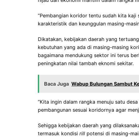
hijau dan ekonomi maritim dalam rangka men
”Pembangian koridor tentu sudah kita ka
karakteristik dan keunggulan masing-masin
Dikatakan, kebijakan daerah yang tertu
kebutuhan yang ada di masing-masing ko
bagaimana mendukung sektor ini terus be
peningkatan nilai tambah eknomi sekitar.
Baca Juga
Wabup Bulungan Sambut Kep
”Kita ingin dalam rangka menuju satu des
pembangunan sesuai koridornya agar menjad
Sehigga kebijakan daerah yang dilaksanak
termasuk kondisi
rill
potensi di masing-ma