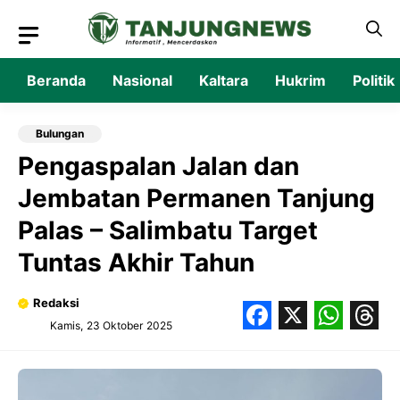
Langsung
ke
isi
Beranda
Nasional
Kaltara
Hukrim
Politik
Bulungan
Pengaspalan Jalan dan
Jembatan Permanen Tanjung
Palas – Salimbatu Target
Tuntas Akhir Tahun‎
Redaksi
Kamis, 23 Oktober 2025
Facebook
X
What
Thr