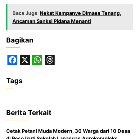
Baca Juga
Nekat Kampanye Dimasa Tenang,
Ancaman Sanksi Pidana Menanti
Bagikan
F
X
W
T
a
h
h
Tags
c
a
r
e
t
e
b
s
a
Berita Terkait
o
A
d
o
p
s
Cetak Petani Muda Modern, 30 Warga dari 10 Desa
di Peso Ikuti Sekolah Lapangan Agrokompleks