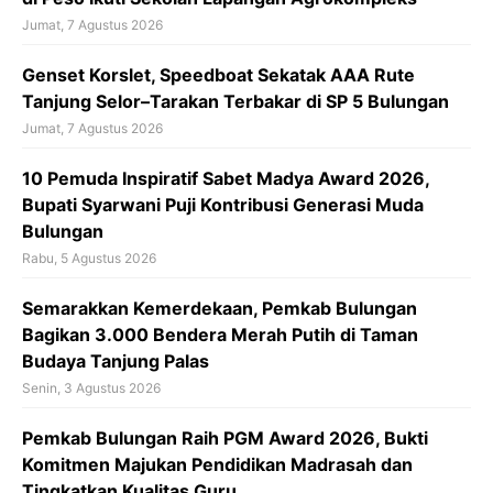
k
p
Jumat, 7 Agustus 2026
‎Genset Korslet, Speedboat Sekatak AAA Rute
Tanjung Selor–Tarakan Terbakar di SP 5 Bulungan
Jumat, 7 Agustus 2026
10 Pemuda Inspiratif Sabet Madya Award 2026,
Bupati Syarwani Puji Kontribusi Generasi Muda
Bulungan
Rabu, 5 Agustus 2026
Semarakkan Kemerdekaan, Pemkab Bulungan
Bagikan 3.000 Bendera Merah Putih di Taman
Budaya Tanjung Palas
Senin, 3 Agustus 2026
Pemkab Bulungan Raih PGM Award 2026, Bukti
Komitmen Majukan Pendidikan Madrasah dan
Tingkatkan Kualitas Guru