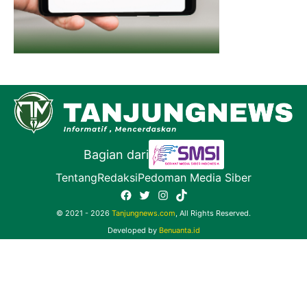
Bagian dari
Tentang
Redaksi
Pedoman Media Siber
Facebook
Twitter
Instagram
TikTok
© 2021 - 2026
Tanjungnews.com
, All Rights Reserved.
Developed by
Benuanta.id