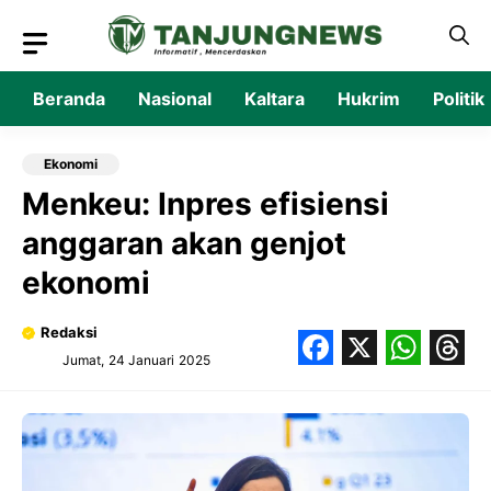
Langsung
ke
isi
Beranda
Nasional
Kaltara
Hukrim
Politik
Ekonomi
Menkeu: Inpres efisiensi
anggaran akan genjot
ekonomi
Redaksi
Jumat, 24 Januari 2025
Facebook
X
What
Thr