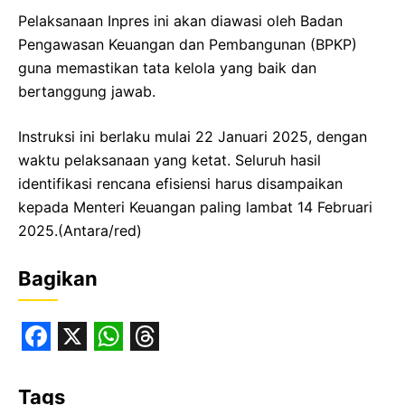
Pelaksanaan Inpres ini akan diawasi oleh Badan
Pengawasan Keuangan dan Pembangunan (BPKP)
guna memastikan tata kelola yang baik dan
bertanggung jawab.
Instruksi ini berlaku mulai 22 Januari 2025, dengan
waktu pelaksanaan yang ketat. Seluruh hasil
identifikasi rencana efisiensi harus disampaikan
kepada Menteri Keuangan paling lambat 14 Februari
2025.(Antara/red)
Bagikan
F
X
W
T
a
h
h
Tags