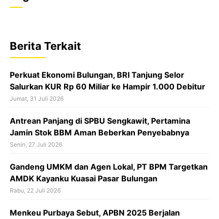
c
a
r
e
t
e
b
s
a
Berita Terkait
o
A
d
o
p
s
Perkuat Ekonomi Bulungan, BRI Tanjung Selor
k
p
Salurkan KUR Rp 60 Miliar ke Hampir 1.000 Debitur
Jumat, 31 Juli 2026
Antrean Panjang di SPBU Sengkawit, Pertamina
Jamin Stok BBM Aman Beberkan Penyebabnya
Senin, 27 Juli 2026
Gandeng UMKM dan Agen Lokal, PT BPM Targetkan
AMDK Kayanku Kuasai Pasar Bulungan
Rabu, 22 Juli 2026
Menkeu Purbaya Sebut, APBN 2025 Berjalan