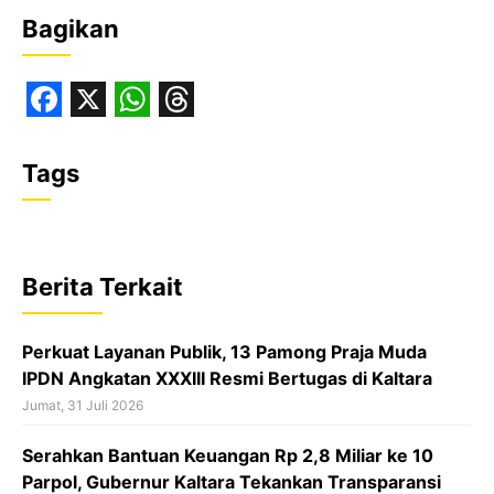
Bagikan
F
X
W
T
a
h
h
Tags
c
a
r
e
t
e
b
s
a
Berita Terkait
o
A
d
o
p
s
Perkuat Layanan Publik, 13 Pamong Praja Muda
k
p
IPDN Angkatan XXXIII Resmi Bertugas di Kaltara
Jumat, 31 Juli 2026
Serahkan Bantuan Keuangan Rp 2,8 Miliar ke 10
Parpol, Gubernur Kaltara Tekankan Transparansi