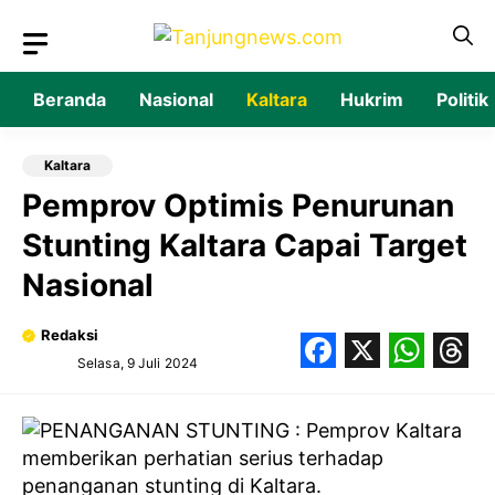
Langsung
ke
isi
Beranda
Nasional
Kaltara
Hukrim
Politik
Kaltara
Pemprov Optimis Penurunan
Stunting Kaltara Capai Target
Nasional
Redaksi
Selasa, 9 Juli 2024
Facebook
X
What
Thr