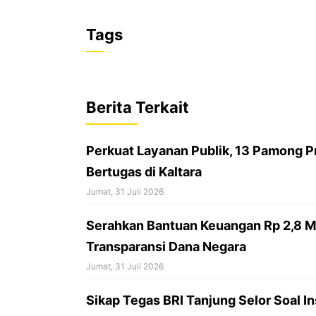
F
X
W
T
a
h
h
Tags
c
a
r
e
t
e
b
s
a
Berita Terkait
o
A
d
o
p
s
Perkuat Layanan Publik, 13 Pamong P
k
p
Bertugas di Kaltara
Jumat, 31 Juli 2026
Serahkan Bantuan Keuangan Rp 2,8 Mil
Transparansi Dana Negara
Jumat, 31 Juli 2026
Sikap Tegas BRI Tanjung Selor Soal In