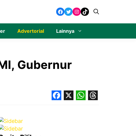
Facebook
Twitter
Instagram
TikTok
ner
Advertorial
Lainnya
MI, Gubernur
Facebook
X
WhatsApp
Threads