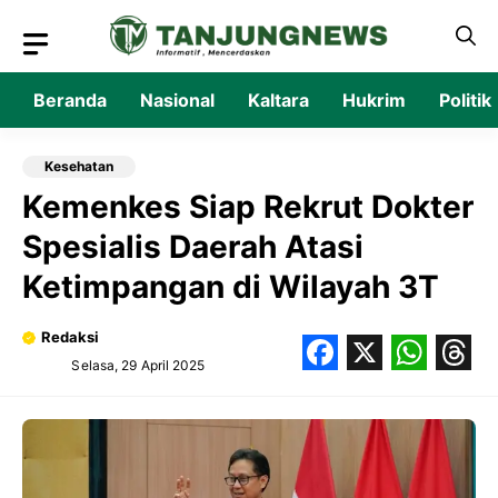
Langsung
ke
isi
Beranda
Nasional
Kaltara
Hukrim
Politik
Kesehatan
Kemenkes Siap Rekrut Dokter
Spesialis Daerah Atasi
Ketimpangan di Wilayah 3T
Redaksi
Selasa, 29 April 2025
Facebook
X
What
Thr