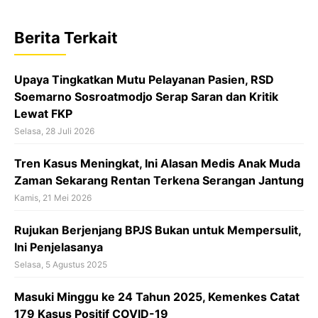
e
t
e
b
s
a
Berita Terkait
o
A
d
o
p
s
Upaya Tingkatkan Mutu Pelayanan Pasien, RSD
k
p
Soemarno Sosroatmodjo Serap Saran dan Kritik
Lewat FKP
Selasa, 28 Juli 2026
‎Tren Kasus Meningkat, Ini Alasan Medis Anak Muda
Zaman Sekarang Rentan Terkena Serangan Jantung‎‎‎
Kamis, 21 Mei 2026
Rujukan Berjenjang BPJS Bukan untuk Mempersulit,
Ini Penjelasanya
Selasa, 5 Agustus 2025
Masuki Minggu ke 24 Tahun 2025, Kemenkes Catat
179 Kasus Positif COVID-19