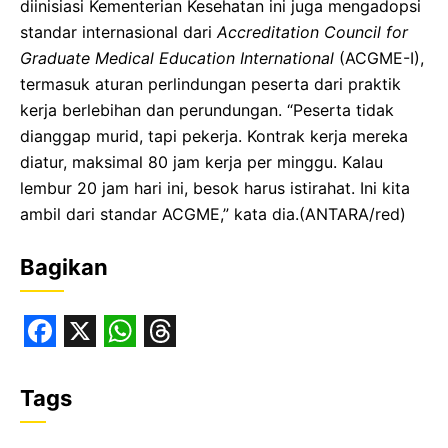
diinisiasi Kementerian Kesehatan ini juga mengadopsi
standar internasional dari
Accreditation Council for
Graduate Medical Education International
(ACGME-I),
termasuk aturan perlindungan peserta dari praktik
kerja berlebihan dan perundungan. “Peserta tidak
dianggap murid, tapi pekerja. Kontrak kerja mereka
diatur, maksimal 80 jam kerja per minggu. Kalau
lembur 20 jam hari ini, besok harus istirahat. Ini kita
ambil dari standar ACGME,” kata dia.(ANTARA/red)
Bagikan
F
X
W
T
a
h
h
Tags
c
a
r