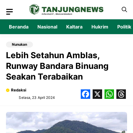
Langsung
ke
isi
Beranda
Nasional
Kaltara
Hukrim
Politik
Nunukan
Lebih Setahun Amblas,
Runway Bandara Binuang
Seakan Terabaikan
Redaksi
Selasa, 23 April 2024
Facebook
X
What
Thr