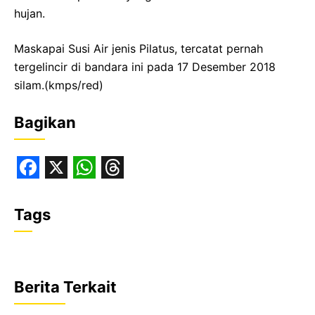
hujan.
Maskapai Susi Air jenis Pilatus, tercatat pernah
tergelincir di bandara ini pada 17 Desember 2018
silam.(kmps/red)
Bagikan
F
X
W
T
a
h
h
Tags
c
a
r
e
t
e
b
s
a
Berita Terkait
o
A
d