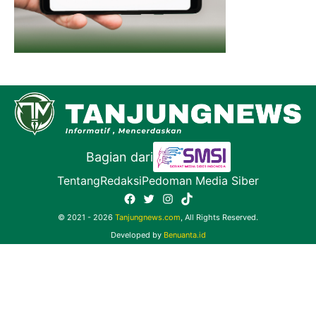
Bagian dari
Tentang
Redaksi
Pedoman Media Siber
Facebook
Twitter
Instagram
TikTok
© 2021 - 2026
Tanjungnews.com
, All Rights Reserved.
Developed by
Benuanta.id