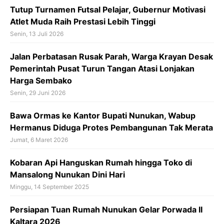
o
p
s
Tutup Turnamen Futsal Pelajar, Gubernur Motivasi
k
p
Atlet Muda Raih Prestasi Lebih Tinggi
Senin, 13 Juli 2026
Jalan Perbatasan Rusak Parah, Warga Krayan Desak
Pemerintah Pusat Turun Tangan Atasi Lonjakan
Harga Sembako
Senin, 29 Juni 2026
Bawa Ormas ke Kantor Bupati Nunukan, Wabup
Hermanus Diduga Protes Pembangunan Tak Merata
Jumat, 6 Maret 2026
Kobaran Api Hanguskan Rumah hingga Toko di
Mansalong Nunukan Dini Hari
Minggu, 14 September 2025
Persiapan Tuan Rumah Nunukan Gelar Porwada II
Kaltara 2026