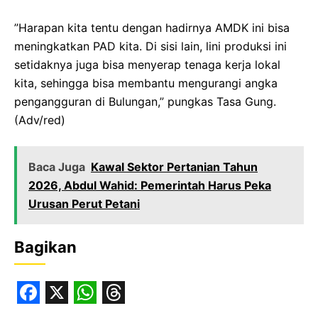
‎​”Harapan kita tentu dengan hadirnya AMDK ini bisa
meningkatkan PAD kita. Di sisi lain, lini produksi ini
setidaknya juga bisa menyerap tenaga kerja lokal
kita, sehingga bisa membantu mengurangi angka
pengangguran di Bulungan,” pungkas Tasa Gung.
(Adv/red)
Baca Juga
Kawal Sektor Pertanian Tahun
2026, Abdul Wahid: Pemerintah Harus Peka
Urusan Perut Petani
Bagikan
F
X
W
T