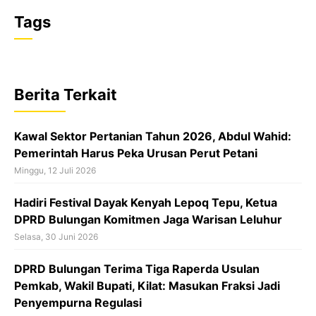
a
h
h
Tags
c
a
r
e
t
e
b
s
a
Berita Terkait
o
A
d
o
p
s
Kawal Sektor Pertanian Tahun 2026, Abdul Wahid:
k
p
Pemerintah Harus Peka Urusan Perut Petani
Minggu, 12 Juli 2026
Hadiri Festival Dayak Kenyah Lepoq Tepu, Ketua
DPRD Bulungan Komitmen Jaga Warisan Leluhur
Selasa, 30 Juni 2026
DPRD Bulungan Terima Tiga Raperda Usulan
Pemkab, Wakil Bupati, Kilat: Masukan Fraksi Jadi
Penyempurna Regulasi