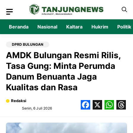
Langsung
ke
isi
Beranda
Nasional
Kaltara
Hukrim
Politik
DPRD BULUNGAN
‎AMDK Bulungan Resmi Rilis,
Tasa Gung: Minta Perumda
Danum Benuanta Jaga
Kualitas dan Rasa
Redaksi
Senin, 6 Juli 2026
Facebook
X
What
Thr