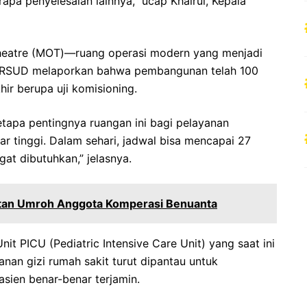
pa penyelesaian lainnya,” ucap Khairul, Kepala
Theatre (MOT)—ruang operasi modern yang menjadi
ihak RSUD melaporkan bahwa pembangunan telah 100
hir berupa uji komisioning.
tapa pentingnya ruangan ini bagi pelayanan
ar tinggi. Dalam sehari, jadwal bisa mencapai 27
gat dibutuhkan,” jelasnya.
tan Umroh Anggota Komperasi Benuanta
it PICU (Pediatric Intensive Care Unit) yang saat ini
anan gizi rumah sakit turut dipantau untuk
sien benar-benar terjamin.