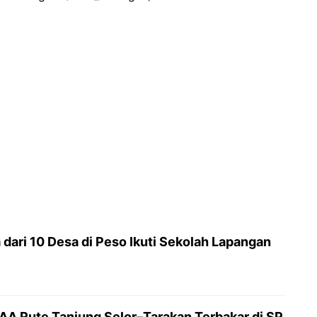
dari 10 Desa di Peso Ikuti Sekolah Lapangan
AAA Rute Tanjung Selor–Tarakan Terbakar di SP