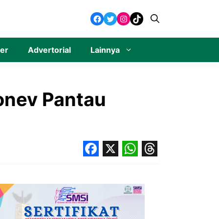
Facebook
Twitter
Instagram
TikTok
ner
Advertorial
Lainnya
Monev Pantau
Facebook
X
WhatsApp
Threads