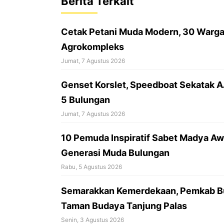
Berita Terkait
o
A
d
o
p
s
Cetak Petani Muda Modern, 30 Warga 
k
p
Agrokompleks
Jumat, 7 Agustus 2026
‎Genset Korslet, Speedboat Sekatak 
5 Bulungan
Jumat, 7 Agustus 2026
10 Pemuda Inspiratif Sabet Madya Awa
Generasi Muda Bulungan
Rabu, 5 Agustus 2026
Semarakkan Kemerdekaan, Pemkab Bu
Taman Budaya Tanjung Palas
Senin, 3 Agustus 2026