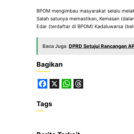
‎​BPOM mengimbau masyarakat selalu mel
‎Salah satunya memastikan, ​Kemasan (dalam 
Edar (terdaftar di BPOM) ​Kadaluwarsa (be
Baca Juga
DPRD Setujui Rancangan A
Bagikan
F
X
W
T
a
h
h
Tags
c
a
r
e
t
e
b
s
a