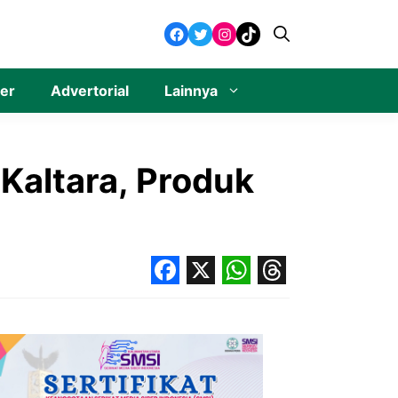
Facebook
Twitter
Instagram
TikTok
ner
Advertorial
Lainnya
Kaltara, Produk
Facebook
X
WhatsApp
Threads