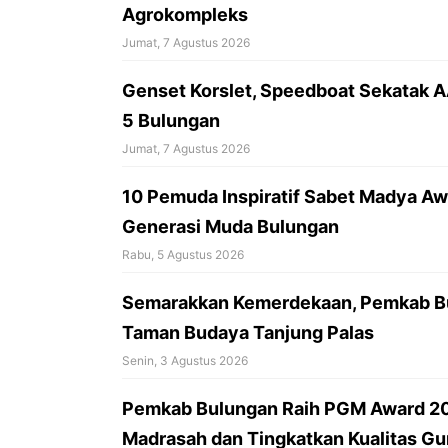
k
p
Agrokompleks
Jumat, 7 Agustus 2026
‎Genset Korslet, Speedboat Sekatak 
5 Bulungan
Jumat, 7 Agustus 2026
10 Pemuda Inspiratif Sabet Madya Awa
Generasi Muda Bulungan
Rabu, 5 Agustus 2026
Semarakkan Kemerdekaan, Pemkab Bu
Taman Budaya Tanjung Palas
Senin, 3 Agustus 2026
Pemkab Bulungan Raih PGM Award 20
Madrasah dan Tingkatkan Kualitas Gu