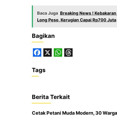
Baca Juga
‎Breaking News ! Kebakara
Long Peso, Kerugian Capai Rp700 Juta‎
Bagikan
F
X
W
T
a
h
h
Tags
c
a
r
e
t
e
b
s
a
Berita Terkait
o
A
d
o
p
s
Cetak Petani Muda Modern, 30 Warga 