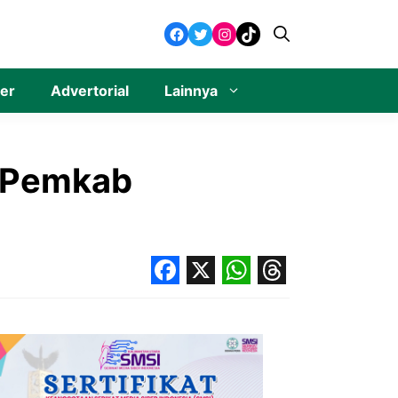
Facebook
Twitter
Instagram
TikTok
ner
Advertorial
Lainnya
, Pemkab
Facebook
X
WhatsApp
Threads