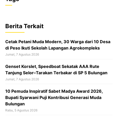
c
a
r
e
t
e
b
s
a
Berita Terkait
o
A
d
o
p
s
Cetak Petani Muda Modern, 30 Warga dari 10 Desa
k
p
di Peso Ikuti Sekolah Lapangan Agrokompleks
Jumat, 7 Agustus 2026
‎Genset Korslet, Speedboat Sekatak AAA Rute
Tanjung Selor–Tarakan Terbakar di SP 5 Bulungan
Jumat, 7 Agustus 2026
10 Pemuda Inspiratif Sabet Madya Award 2026,
Bupati Syarwani Puji Kontribusi Generasi Muda
Bulungan
Rabu, 5 Agustus 2026