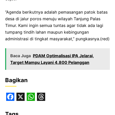
‎​”Agenda berikutnya adalah pemasangan patok batas
desa di jalur poros menuju wilayah Tanjung Palas
Timur. Kami ingin semua tuntas agar tidak ada lagi
tumpang tindih lahan maupun kebingungan
administrasi di tingkat masyarakat,” pungkasnya.(red)
Baca Juga
PDAM Optimalisasi IPA Jelarai,
Target Mampu Layani 4.800 Pelanggan
Bagikan
F
X
W
T
a
h
h
Tags