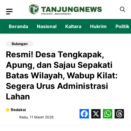
Langsung
ke
isi
Beranda
Nasional
Kaltara
Hukrim
Politik
Bulungan
Resmi! Desa Tengkapak,
Apung, dan Sajau Sepakati
Batas Wilayah, Wabup Kilat:
Segera Urus Administrasi
Lahan
Redaksi
Rabu, 11 Maret 2026
Facebook
X
What
Thr