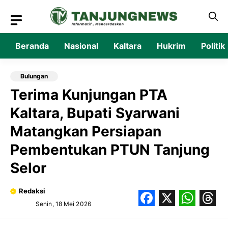
Langsung
ke
isi
Beranda
Nasional
Kaltara
Hukrim
Politik
Bulungan
Terima Kunjungan PTA
Kaltara, Bupati Syarwani
Matangkan Persiapan
Pembentukan PTUN Tanjung
Selor
Redaksi
Senin, 18 Mei 2026
Facebook
X
What
Thr