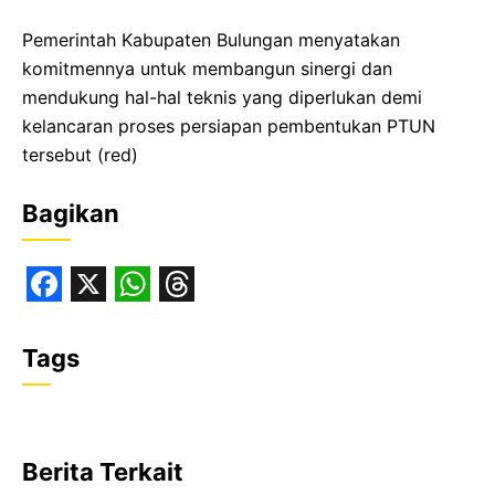
Pemerintah Kabupaten Bulungan menyatakan
komitmennya untuk membangun sinergi dan
mendukung hal-hal teknis yang diperlukan demi
kelancaran proses persiapan pembentukan PTUN
tersebut (red)
Bagikan
F
X
W
T
a
h
h
Tags
c
a
r
e
t
e
b
s
a
Berita Terkait