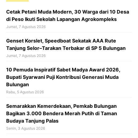
o
A
d
o
p
s
Cetak Petani Muda Modern, 30 Warga dari 10 Desa
k
p
di Peso Ikuti Sekolah Lapangan Agrokompleks
Jumat, 7 Agustus 2026
‎Genset Korslet, Speedboat Sekatak AAA Rute
Tanjung Selor–Tarakan Terbakar di SP 5 Bulungan
Jumat, 7 Agustus 2026
10 Pemuda Inspiratif Sabet Madya Award 2026,
Bupati Syarwani Puji Kontribusi Generasi Muda
Bulungan
Rabu, 5 Agustus 2026
Semarakkan Kemerdekaan, Pemkab Bulungan
Bagikan 3.000 Bendera Merah Putih di Taman
Budaya Tanjung Palas
Senin, 3 Agustus 2026