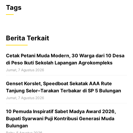
a
h
h
Tags
c
a
r
e
t
e
b
s
a
Berita Terkait
o
A
d
o
p
s
Cetak Petani Muda Modern, 30 Warga dari 10 Desa
k
p
di Peso Ikuti Sekolah Lapangan Agrokompleks
Jumat, 7 Agustus 2026
‎Genset Korslet, Speedboat Sekatak AAA Rute
Tanjung Selor–Tarakan Terbakar di SP 5 Bulungan
Jumat, 7 Agustus 2026
10 Pemuda Inspiratif Sabet Madya Award 2026,
Bupati Syarwani Puji Kontribusi Generasi Muda
Bulungan
Rabu, 5 Agustus 2026