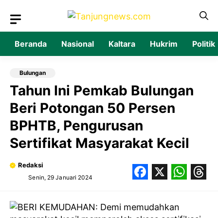
Langsung
ke
isi
Beranda
Nasional
Kaltara
Hukrim
Politik
Bulungan
Tahun Ini Pemkab Bulungan
Beri Potongan 50 Persen
BPHTB, Pengurusan
Sertifikat Masyarakat Kecil
Redaksi
Senin, 29 Januari 2024
Facebook
X
What
Thr