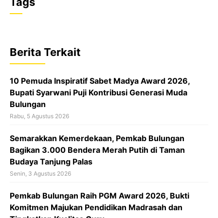
a
h
h
Tags
c
a
r
e
t
e
b
s
a
Berita Terkait
o
A
d
o
p
s
10 Pemuda Inspiratif Sabet Madya Award 2026,
k
p
Bupati Syarwani Puji Kontribusi Generasi Muda
Bulungan
Rabu, 5 Agustus 2026
Semarakkan Kemerdekaan, Pemkab Bulungan
Bagikan 3.000 Bendera Merah Putih di Taman
Budaya Tanjung Palas
Senin, 3 Agustus 2026
Pemkab Bulungan Raih PGM Award 2026, Bukti
Komitmen Majukan Pendidikan Madrasah dan