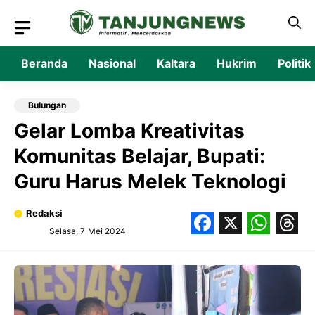
Langsung
ke
isi
Beranda
Nasional
Kaltara
Hukrim
Politik
Bulungan
Gelar Lomba Kreativitas
Komunitas Belajar, Bupati:
Guru Harus Melek Teknologi
Redaksi
Selasa, 7 Mei 2024
Facebook
X
What
Thr