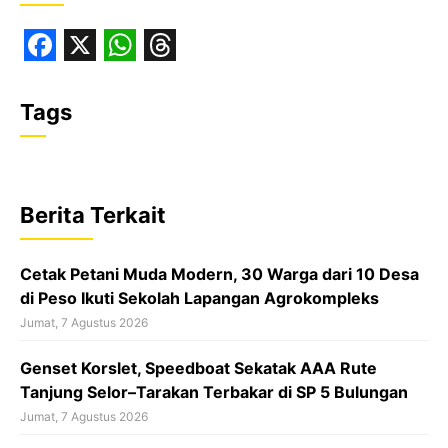
F
X
W
T
a
h
h
Tags
c
a
r
e
t
e
b
s
a
Berita Terkait
o
A
d
o
p
s
Cetak Petani Muda Modern, 30 Warga dari 10 Desa
k
p
di Peso Ikuti Sekolah Lapangan Agrokompleks
Jumat, 7 Agustus 2026
‎Genset Korslet, Speedboat Sekatak AAA Rute
Tanjung Selor–Tarakan Terbakar di SP 5 Bulungan
Jumat, 7 Agustus 2026