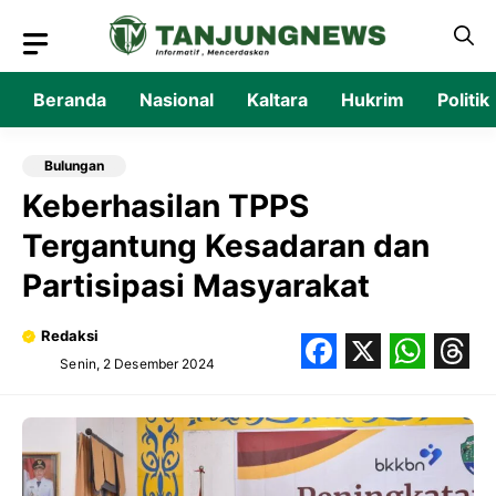
Langsung
ke
isi
Beranda
Nasional
Kaltara
Hukrim
Politik
Bulungan
Keberhasilan TPPS
Tergantung Kesadaran dan
Partisipasi Masyarakat
Redaksi
Senin, 2 Desember 2024
Facebook
X
What
Thr