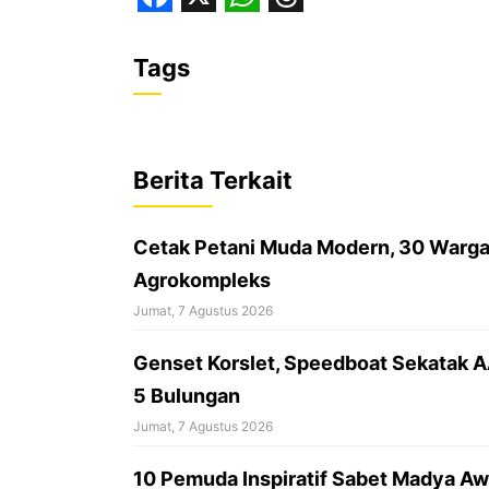
F
X
W
T
a
h
h
Tags
c
a
r
e
t
e
b
s
a
Berita Terkait
o
A
d
o
p
s
Cetak Petani Muda Modern, 30 Warga 
k
p
Agrokompleks
Jumat, 7 Agustus 2026
‎Genset Korslet, Speedboat Sekatak 
5 Bulungan
Jumat, 7 Agustus 2026
10 Pemuda Inspiratif Sabet Madya Awa