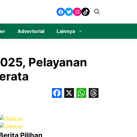
Facebook
Twitter
Instagram
TikTok
ner
Advertorial
Lainnya
2025, Pelayanan
erata
Facebook
X
WhatsApp
Threads
Berita Pilihan