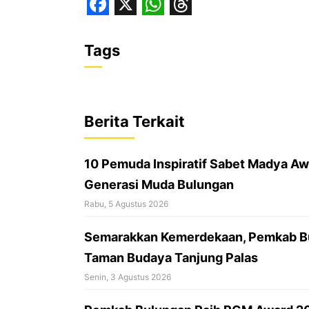
F
X
W
T
a
h
h
Tags
c
a
r
e
t
e
b
s
a
Berita Terkait
o
A
d
o
p
s
10 Pemuda Inspiratif Sabet Madya Awa
k
p
Generasi Muda Bulungan
Rabu, 5 Agustus 2026
Semarakkan Kemerdekaan, Pemkab Bu
Taman Budaya Tanjung Palas
Senin, 3 Agustus 2026