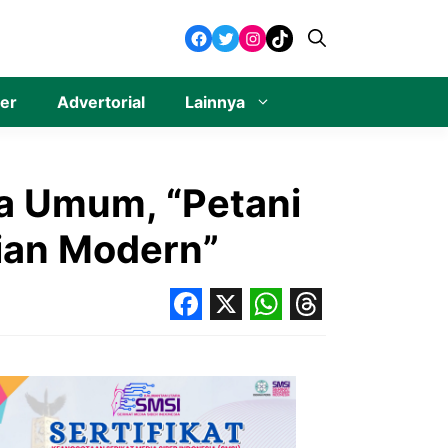
Facebook
Twitter
Instagram
TikTok
ner
Advertorial
Lainnya
ra Umum, “Petani
ian Modern”
Facebook
X
WhatsApp
Threads