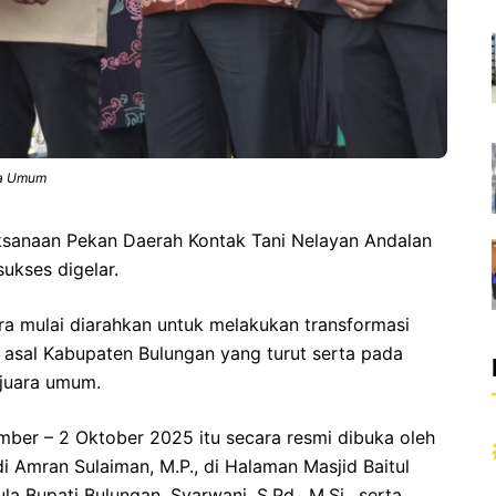
ra Umum
ksanaan Pekan Daerah Kontak Tani Nelayan Andalan
sukses digelar.
tara mulai diarahkan untuk melakukan transformasi
 asal Kabupaten Bulungan yang turut serta pada
 juara umum.
ber – 2 Oktober 2025 itu secara resmi dibuka oleh
ndi Amran Sulaiman, M.P., di Halaman Masjid Baitul
la Bupati Bulungan, Syarwani, S.Pd., M.Si., serta