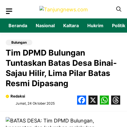
Langsung
ke
isi
Beranda
Nasional
Kaltara
Hukrim
Politik
Bulungan
‎Tim DPMD Bulungan
Tuntaskan Batas Desa Binai-
Sajau Hilir, Lima Pilar Batas
Resmi Dipasang
Redaksi
Jumat, 24 Oktober 2025
Facebook
X
What
Thr