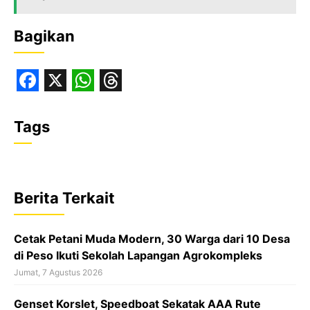
Bagikan
F
X
W
T
a
h
h
Tags
c
a
r
e
t
e
b
s
a
Berita Terkait
o
A
d
o
p
s
Cetak Petani Muda Modern, 30 Warga dari 10 Desa
k
p
di Peso Ikuti Sekolah Lapangan Agrokompleks
Jumat, 7 Agustus 2026
‎Genset Korslet, Speedboat Sekatak AAA Rute