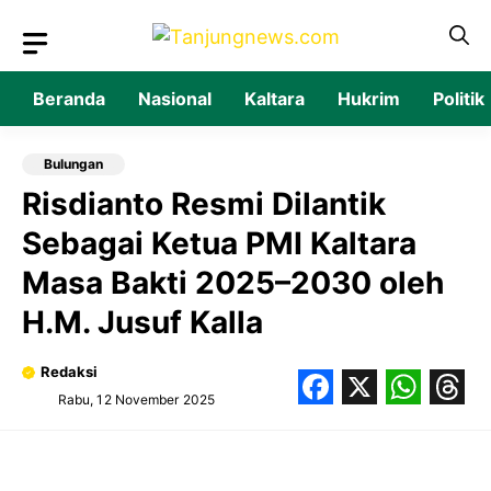
Langsung
ke
isi
Beranda
Nasional
Kaltara
Hukrim
Politik
Bulungan
Risdianto Resmi Dilantik
Sebagai Ketua PMI Kaltara
Masa Bakti 2025–2030 oleh
H.M. Jusuf Kalla
Redaksi
Rabu, 12 November 2025
Facebook
X
What
Thr