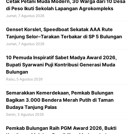
Cetak Petani Muda Modern, 30 Warga dari 10 Desa
k
p
di Peso Ikuti Sekolah Lapangan Agrokompleks
Jumat, 7 Agustus 2026
‎Genset Korslet, Speedboat Sekatak AAA Rute
Tanjung Selor–Tarakan Terbakar di SP 5 Bulungan
Jumat, 7 Agustus 2026
10 Pemuda Inspiratif Sabet Madya Award 2026,
Bupati Syarwani Puji Kontribusi Generasi Muda
Bulungan
Rabu, 5 Agustus 2026
Semarakkan Kemerdekaan, Pemkab Bulungan
Bagikan 3.000 Bendera Merah Putih di Taman
Budaya Tanjung Palas
Senin, 3 Agustus 2026
Pemkab Bulungan Raih PGM Award 2026, Bukti