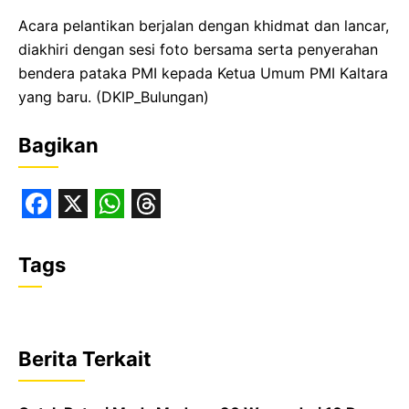
Acara pelantikan berjalan dengan khidmat dan lancar,
diakhiri dengan sesi foto bersama serta penyerahan
bendera pataka PMI kepada Ketua Umum PMI Kaltara
yang baru. (DKIP_Bulungan)
Bagikan
F
X
W
T
a
h
h
Tags
c
a
r
e
t
e
b
s
a
Berita Terkait
o
A
d
o
p
s