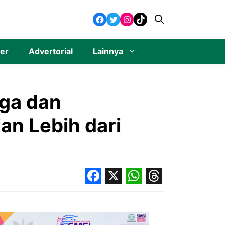
Facebook
Twitter
Instagram
TikTok
ner
Advertorial
Lainnya
rga dan
ian Lebih dari
Facebook
X
WhatsApp
Threads