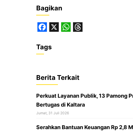
Bagikan
F
X
W
T
a
h
h
Tags
c
a
r
e
t
e
b
s
a
Berita Terkait
o
A
d
o
p
s
Perkuat Layanan Publik, 13 Pamong P
k
p
Bertugas di Kaltara
Jumat, 31 Juli 2026
Serahkan Bantuan Keuangan Rp 2,8 Mil