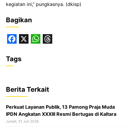
kegiatan ini,” pungkasnya. (dkisp)
Bagikan
F
X
W
T
a
h
h
Tags
c
a
r
e
t
e
b
s
a
Berita Terkait
o
A
d
o
p
s
Perkuat Layanan Publik, 13 Pamong Praja Muda
k
p
IPDN Angkatan XXXIII Resmi Bertugas di Kaltara
Jumat, 31 Juli 2026