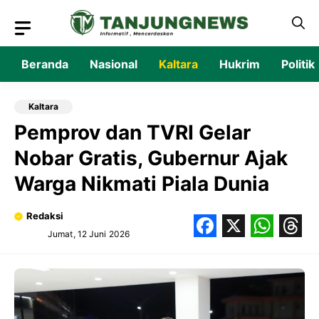
Langsung
ke
isi
Beranda
Nasional
Kaltara
Hukrim
Politik
Kaltara
Pemprov dan TVRI Gelar
Nobar Gratis, Gubernur Ajak
Warga Nikmati Piala Dunia
Redaksi
Jumat, 12 Juni 2026
Facebook
X
What
Thr