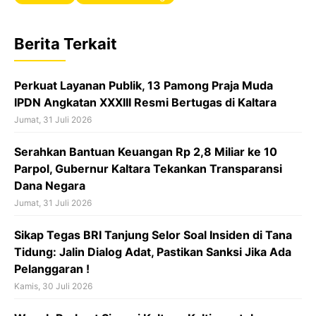
b
s
a
o
A
d
Berita Terkait
o
p
s
k
p
Perkuat Layanan Publik, 13 Pamong Praja Muda
IPDN Angkatan XXXIII Resmi Bertugas di Kaltara
Jumat, 31 Juli 2026
Serahkan Bantuan Keuangan Rp 2,8 Miliar ke 10
Parpol, Gubernur Kaltara Tekankan Transparansi
Dana Negara
Jumat, 31 Juli 2026
Sikap Tegas BRI Tanjung Selor Soal Insiden di Tana
Tidung: Jalin Dialog Adat, Pastikan Sanksi Jika Ada
Pelanggaran !
Kamis, 30 Juli 2026