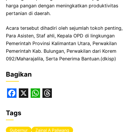
harga pangan dengan meningkatkan produktivitas
pertanian di daerah.
Acara tersebut dihadiri oleh sejumlah tokoh penting,
Para Asisten, Staf ahli, Kepala OPD di lingkungan
Pemerintah Provinsi Kalimantan Utara, Perwakilan
Pemerintah Kab. Bulungan, Perwakilan dari Korem
092/Maharajalila, Serta Penerima Bantuan.(dkisp)
Bagikan
F
X
W
T
a
h
h
Tags
c
a
r
e
t
e
Gubernur
Zainal A Paliwang