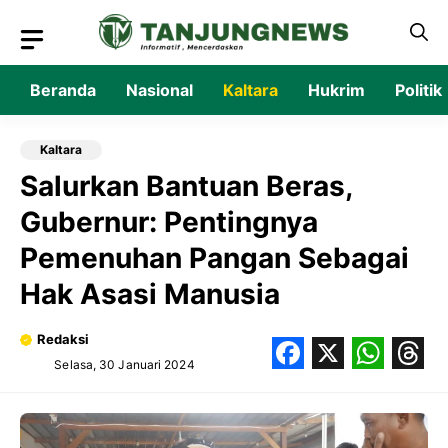
Langsung
ke
isi
Beranda
Nasional
Kaltara
Hukrim
Politik
Kaltara
Salurkan Bantuan Beras,
Gubernur: Pentingnya
Pemenuhan Pangan Sebagai
Hak Asasi Manusia
Redaksi
Selasa, 30 Januari 2024
Facebook
X
What
Thr