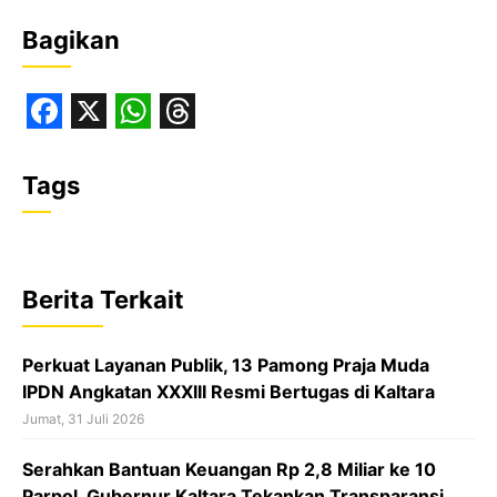
Bagikan
F
X
W
T
a
h
h
Tags
c
a
r
e
t
e
b
s
a
Berita Terkait
o
A
d
o
p
s
Perkuat Layanan Publik, 13 Pamong Praja Muda
k
p
IPDN Angkatan XXXIII Resmi Bertugas di Kaltara
Jumat, 31 Juli 2026
Serahkan Bantuan Keuangan Rp 2,8 Miliar ke 10
Parpol, Gubernur Kaltara Tekankan Transparansi