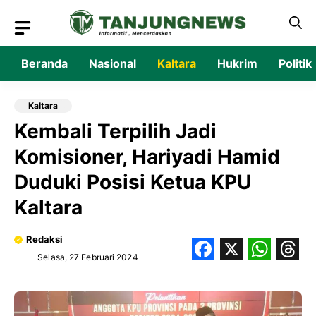
Langsung
ke
isi
Beranda
Nasional
Kaltara
Hukrim
Politik
Kaltara
Kembali Terpilih Jadi
Komisioner, Hariyadi Hamid
Duduki Posisi Ketua KPU
Kaltara
Redaksi
Selasa, 27 Februari 2024
Facebook
X
What
Thr