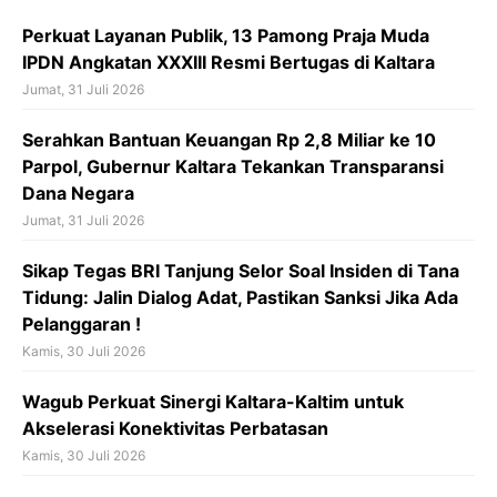
o
p
s
Perkuat Layanan Publik, 13 Pamong Praja Muda
k
p
IPDN Angkatan XXXIII Resmi Bertugas di Kaltara
Jumat, 31 Juli 2026
Serahkan Bantuan Keuangan Rp 2,8 Miliar ke 10
Parpol, Gubernur Kaltara Tekankan Transparansi
Dana Negara
Jumat, 31 Juli 2026
Sikap Tegas BRI Tanjung Selor Soal Insiden di Tana
Tidung: Jalin Dialog Adat, Pastikan Sanksi Jika Ada
Pelanggaran !
Kamis, 30 Juli 2026
Wagub Perkuat Sinergi Kaltara-Kaltim untuk
Akselerasi Konektivitas Perbatasan
Kamis, 30 Juli 2026