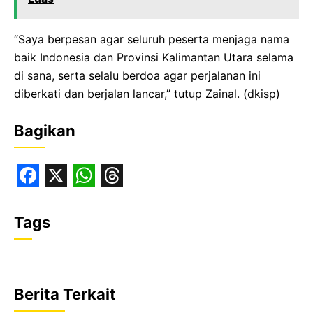
“Saya berpesan agar seluruh peserta menjaga nama
baik Indonesia dan Provinsi Kalimantan Utara selama
di sana, serta selalu berdoa agar perjalanan ini
diberkati dan berjalan lancar,” tutup Zainal. (dkisp)
Bagikan
F
X
W
T
a
h
h
Tags
c
a
r
e
t
e
b
s
a
Berita Terkait
o
A
d