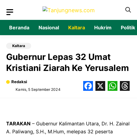
Langsung
ke
isi
Beranda
Nasional
Kaltara
Hukrim
Politik
Kaltara
Gubernur Lepas 32 Umat
Kristiani Ziarah Ke Yerusalem
Redaksi
Kamis, 5 September 2024
Facebook
X
What
Thr
TARAKAN
– Gubernur Kalimantan Utara, Dr. H. Zainal
A. Paliwang, S.H., M.Hum, melepas 32 peserta