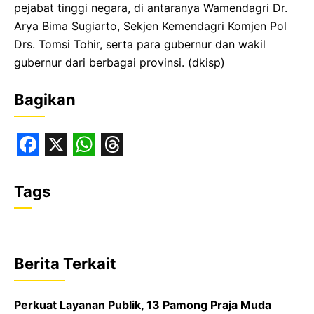
pejabat tinggi negara, di antaranya Wamendagri Dr.
Arya Bima Sugiarto, Sekjen Kemendagri Komjen Pol
Drs. Tomsi Tohir, serta para gubernur dan wakil
gubernur dari berbagai provinsi. (dkisp)
Bagikan
F
X
W
T
a
h
h
Tags
c
a
r
e
t
e
b
s
a
Berita Terkait
o
A
d
o
p
s
Perkuat Layanan Publik, 13 Pamong Praja Muda