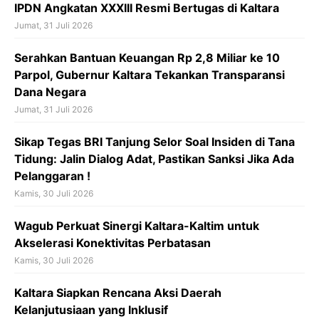
k
p
IPDN Angkatan XXXIII Resmi Bertugas di Kaltara
Jumat, 31 Juli 2026
Serahkan Bantuan Keuangan Rp 2,8 Miliar ke 10
Parpol, Gubernur Kaltara Tekankan Transparansi
Dana Negara
Jumat, 31 Juli 2026
Sikap Tegas BRI Tanjung Selor Soal Insiden di Tana
Tidung: Jalin Dialog Adat, Pastikan Sanksi Jika Ada
Pelanggaran !
Kamis, 30 Juli 2026
Wagub Perkuat Sinergi Kaltara-Kaltim untuk
Akselerasi Konektivitas Perbatasan
Kamis, 30 Juli 2026
Kaltara Siapkan Rencana Aksi Daerah
Kelanjutusiaan yang Inklusif