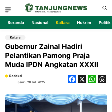
Langsung
ke
isi
Beranda
Nasional
Kaltara
Hukrim
Politik
Kaltara
Gubernur Zainal Hadiri
Pelantikan Pamong Praja
Muda IPDN Angkatan XXXII
Redaksi
Senin, 28 Juli 2025
Facebook
X
What
Thr