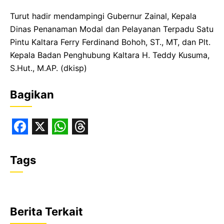
Turut hadir mendampingi Gubernur Zainal, Kepala
Dinas Penanaman Modal dan Pelayanan Terpadu Satu
Pintu Kaltara Ferry Ferdinand Bohoh, ST., MT, dan Plt.
Kepala Badan Penghubung Kaltara H. Teddy Kusuma,
S.Hut., M.AP. (dkisp)
Bagikan
F
X
W
T
a
h
h
Tags
c
a
r
e
t
e
b
s
a
Berita Terkait
o
A
d