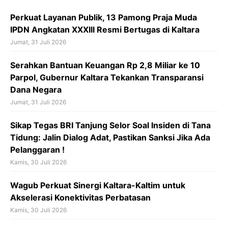
o
p
s
Perkuat Layanan Publik, 13 Pamong Praja Muda
k
p
IPDN Angkatan XXXIII Resmi Bertugas di Kaltara
Jumat, 31 Juli 2026
Serahkan Bantuan Keuangan Rp 2,8 Miliar ke 10
Parpol, Gubernur Kaltara Tekankan Transparansi
Dana Negara
Jumat, 31 Juli 2026
Sikap Tegas BRI Tanjung Selor Soal Insiden di Tana
Tidung: Jalin Dialog Adat, Pastikan Sanksi Jika Ada
Pelanggaran !
Kamis, 30 Juli 2026
Wagub Perkuat Sinergi Kaltara-Kaltim untuk
Akselerasi Konektivitas Perbatasan
Kamis, 30 Juli 2026