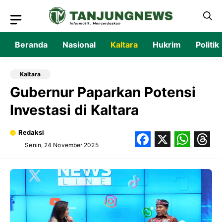
Langsung
ke
isi
Beranda
Nasional
Kaltara
Hukrim
Politik
Kaltara
Gubernur Paparkan Potensi
Investasi di Kaltara
Redaksi
Senin, 24 November 2025
Facebook
X
What
Thr