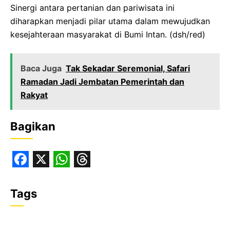
‎Sinergi antara pertanian dan pariwisata ini
diharapkan menjadi pilar utama dalam mewujudkan
kesejahteraan masyarakat di Bumi Intan. (dsh/red)
Baca Juga
Tak Sekadar Seremonial, Safari
Ramadan Jadi Jembatan Pemerintah dan
Rakyat
Bagikan
F
X
W
T
a
h
h
Tags
c
a
r
e
t
e