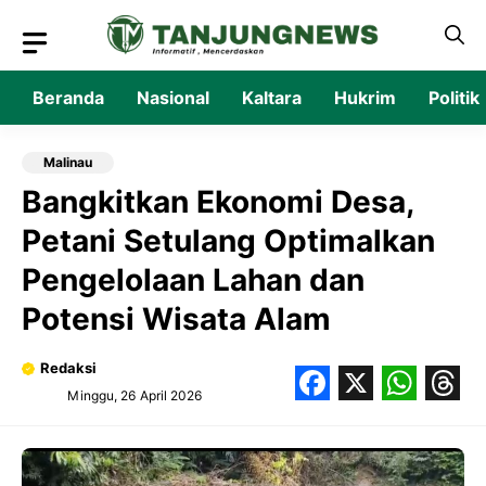
Langsung
ke
isi
Beranda
Nasional
Kaltara
Hukrim
Politik
Malinau
Bangkitkan Ekonomi Desa,
Petani Setulang Optimalkan
Pengelolaan Lahan dan
Potensi Wisata Alam
Redaksi
Minggu, 26 April 2026
Facebook
X
What
Thr