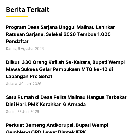
b
s
a
Berita Terkait
o
A
d
o
p
s
‎Program Desa Sarjana Unggul Malinau Lahirkan
k
p
Ratusan Sarjana, Seleksi 2026 Tembus 1.000
Pendaftar
Kamis, 6 Agustus 2026
Diikuti 330 Orang Kafilah Se-Kaltara, Bupati Wempi
Mawa Sukses Gelar Pembukaan MTQ ke-10 di
Lapangan Pro Sehat
Selasa, 30 Juni 2026
Satu Rumah di Desa Pelita Malinau Hangus Terbakar
Dini Hari, PMK Kerahkan 6 Armada
Senin, 22 Juni 2026
Perkuat Benteng Antikorupsi, Bupati Wempi
Gembleng OPD Lewat Bimtek IEPK