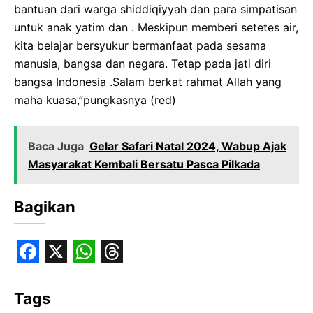
bantuan dari warga shiddiqiyyah dan para simpatisan
untuk anak yatim dan . Meskipun memberi setetes air,
kita belajar bersyukur bermanfaat pada sesama
manusia, bangsa dan negara. Tetap pada jati diri
bangsa Indonesia .Salam berkat rahmat Allah yang
maha kuasa,”pungkasnya (red)
Baca Juga
Gelar Safari Natal 2024, Wabup Ajak
Masyarakat Kembali Bersatu Pasca Pilkada
Bagikan
F
X
W
T
a
h
h
Tags