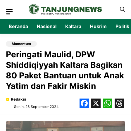
Langsung
ke
isi
Beranda
Nasional
Kaltara
Hukrim
Politik
Momentum
Peringati Maulid, DPW
Shiddiqiyyah Kaltara Bagikan
80 Paket Bantuan untuk Anak
Yatim dan Fakir Miskin
Redaksi
Senin, 23 September 2024
Facebook
X
What
Thr