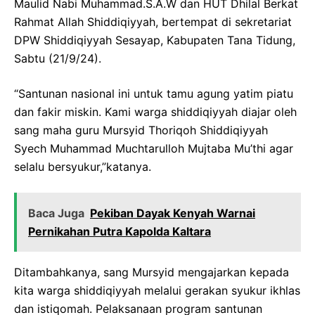
Maulid Nabi Muhammad.S.A.W dan HUT Dhilal Berkat
Rahmat Allah Shiddiqiyyah, bertempat di sekretariat
DPW Shiddiqiyyah Sesayap, Kabupaten Tana Tidung,
Sabtu (21/9/24).
“Santunan nasional ini untuk tamu agung yatim piatu
dan fakir miskin. Kami warga shiddiqiyyah diajar oleh
sang maha guru Mursyid Thoriqoh Shiddiqiyyah
Syech Muhammad Muchtarulloh Mujtaba Mu’thi agar
selalu bersyukur,”katanya.
Baca Juga
Pekiban Dayak Kenyah Warnai
Pernikahan Putra Kapolda Kaltara
Ditambahkanya, sang Mursyid mengajarkan kepada
kita warga shiddiqiyyah melalui gerakan syukur ikhlas
dan istiqomah. Pelaksanaan program santunan