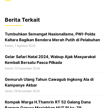
c
a
r
e
t
e
b
s
a
Berita Terkait
o
A
d
o
p
s
Tumbuhkan Semangat Nasionalisme, PWI-Polda
k
p
Kaltara Bagikan Bendera Merah Putih di Pelabuhan
Kamis, 7 Agustus 2025
Gelar Safari Natal 2024, Wabup Ajak Masyarakat
Kembali Bersatu Pasca Pilkada
Kamis, 12 Desember 2024
Gemuruh Ulang Tahun Cawagub Ingkong Ala di
Kampanye Akbar
Senin, 18 November 2024
Kompak Warga H.Thamrin RT 52 Galang Dana
Bangun Gapura Meriahkan HUT RI ke-79