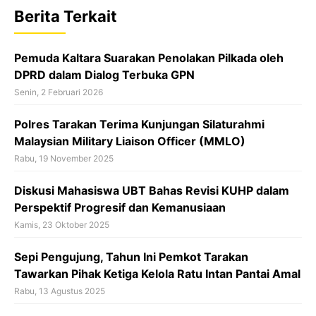
b
s
a
Berita Terkait
o
A
d
o
p
s
Pemuda Kaltara Suarakan Penolakan Pilkada oleh
k
p
DPRD dalam Dialog Terbuka GPN
Senin, 2 Februari 2026
Polres Tarakan Terima Kunjungan Silaturahmi
Malaysian Military Liaison Officer (MMLO)
Rabu, 19 November 2025
Diskusi Mahasiswa UBT Bahas Revisi KUHP dalam
Perspektif Progresif dan Kemanusiaan
Kamis, 23 Oktober 2025
Sepi Pengujung, Tahun Ini Pemkot Tarakan
Tawarkan Pihak Ketiga Kelola Ratu Intan Pantai Amal
Rabu, 13 Agustus 2025