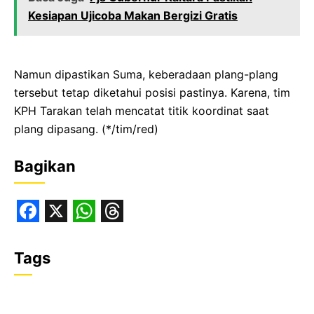
Kesiapan Ujicoba Makan Bergizi Gratis
Namun dipastikan Suma, keberadaan plang-plang
tersebut tetap diketahui posisi pastinya. Karena, tim
KPH Tarakan telah mencatat titik koordinat saat
plang dipasang. (*/tim/red)
Bagikan
F
X
W
T
a
h
h
Tags
c
a
r
e
t
e