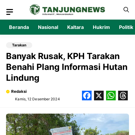
Langsung
ke
isi
Beranda
Nasional
Kaltara
Hukrim
Politik
Tarakan
Banyak Rusak, KPH Tarakan
Benahi Plang Informasi Hutan
Lindung
Redaksi
Kamis, 12 Desember 2024
Facebook
X
What
Thr