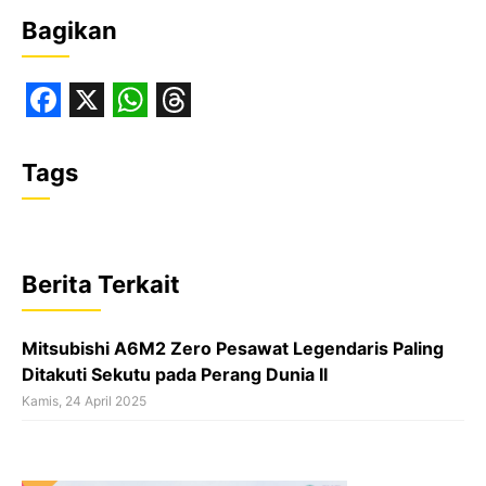
Bagikan
F
X
W
T
a
h
h
Tags
c
a
r
e
t
e
b
s
a
Berita Terkait
o
A
d
o
p
s
Mitsubishi A6M2 Zero Pesawat Legendaris Paling
k
p
Ditakuti Sekutu pada Perang Dunia II
Kamis, 24 April 2025