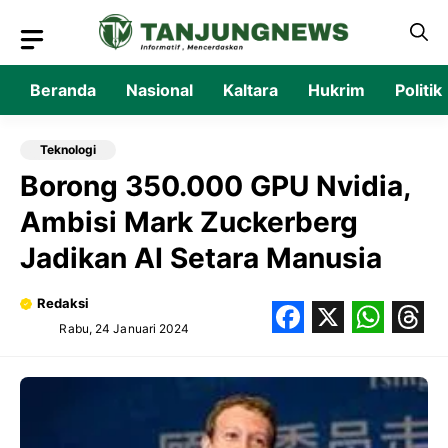
Langsung
ke
isi
Beranda
Nasional
Kaltara
Hukrim
Politik
Teknologi
Borong 350.000 GPU Nvidia,
Ambisi Mark Zuckerberg
Jadikan AI Setara Manusia
Redaksi
Rabu, 24 Januari 2024
Facebook
X
What
Thr