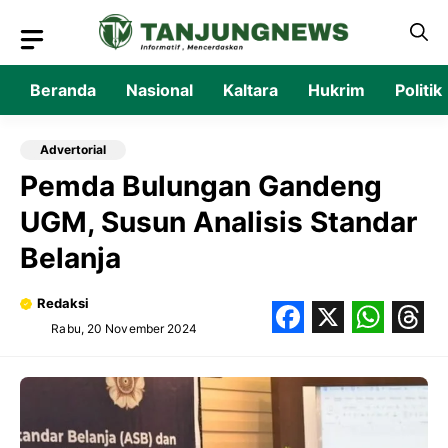
Langsung
ke
isi
Beranda
Nasional
Kaltara
Hukrim
Politik
Advertorial
Pemda Bulungan Gandeng
UGM, Susun Analisis Standar
Belanja
Redaksi
Rabu, 20 November 2024
Facebook
X
What
Thr