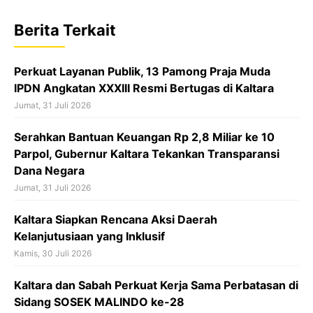
e
t
e
b
s
a
Berita Terkait
o
A
d
o
p
s
Perkuat Layanan Publik, 13 Pamong Praja Muda
k
p
IPDN Angkatan XXXIII Resmi Bertugas di Kaltara
Jumat, 31 Juli 2026
Serahkan Bantuan Keuangan Rp 2,8 Miliar ke 10
Parpol, Gubernur Kaltara Tekankan Transparansi
Dana Negara
Jumat, 31 Juli 2026
Kaltara Siapkan Rencana Aksi Daerah
Kelanjutusiaan yang Inklusif
Kamis, 30 Juli 2026
Kaltara dan Sabah Perkuat Kerja Sama Perbatasan di
Sidang SOSEK MALINDO ke-28