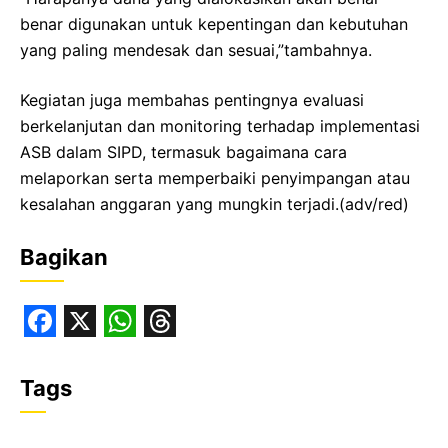
benar digunakan untuk kepentingan dan kebutuhan
yang paling mendesak dan sesuai,”tambahnya.
Kegiatan juga membahas pentingnya evaluasi
berkelanjutan dan monitoring terhadap implementasi
ASB dalam SIPD, termasuk bagaimana cara
melaporkan serta memperbaiki penyimpangan atau
kesalahan anggaran yang mungkin terjadi.(adv/red)
Bagikan
F
X
W
T
a
h
h
Tags
c
a
r