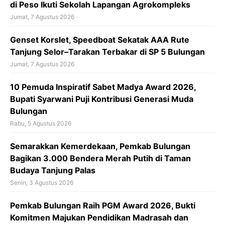
k
p
di Peso Ikuti Sekolah Lapangan Agrokompleks
Jumat, 7 Agustus 2026
‎Genset Korslet, Speedboat Sekatak AAA Rute
Tanjung Selor–Tarakan Terbakar di SP 5 Bulungan
Jumat, 7 Agustus 2026
10 Pemuda Inspiratif Sabet Madya Award 2026,
Bupati Syarwani Puji Kontribusi Generasi Muda
Bulungan
Rabu, 5 Agustus 2026
Semarakkan Kemerdekaan, Pemkab Bulungan
Bagikan 3.000 Bendera Merah Putih di Taman
Budaya Tanjung Palas
Senin, 3 Agustus 2026
Pemkab Bulungan Raih PGM Award 2026, Bukti
Komitmen Majukan Pendidikan Madrasah dan