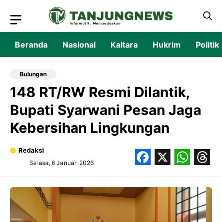
Langsung
ke
isi
Beranda
Nasional
Kaltara
Hukrim
Politik
Bulungan
148 RT/RW Resmi Dilantik,
Bupati Syarwani Pesan Jaga
Kebersihan Lingkungan
Redaksi
Selasa, 6 Januari 2026
Facebook
X
What
Thr