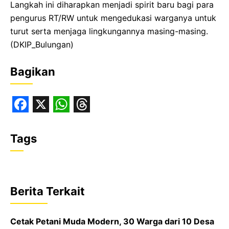
Langkah ini diharapkan menjadi spirit baru bagi para
pengurus RT/RW untuk mengedukasi warganya untuk
turut serta menjaga lingkungannya masing-masing.
(DKIP_Bulungan)
Bagikan
F
X
W
T
a
h
h
Tags
c
a
r
e
t
e
b
s
a
Berita Terkait
o
A
d
o
p
s
Cetak Petani Muda Modern, 30 Warga dari 10 Desa