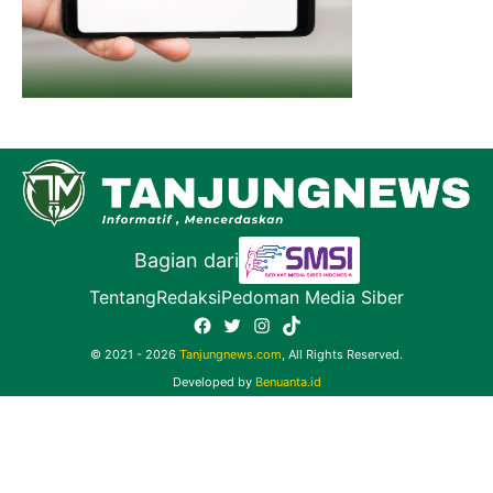
Bagian dari
Tentang
Redaksi
Pedoman Media Siber
Facebook
Twitter
Instagram
TikTok
© 2021 - 2026
Tanjungnews.com
, All Rights Reserved.
Developed by
Benuanta.id