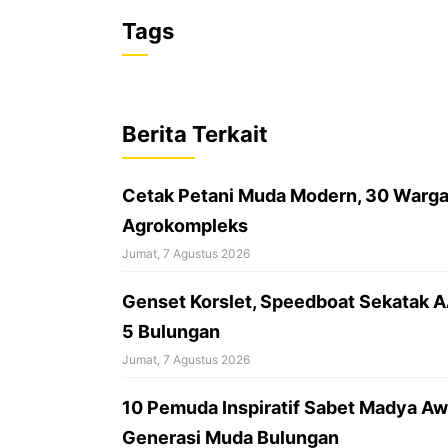
a
h
h
Tags
c
a
r
e
t
e
b
s
a
Berita Terkait
o
A
d
o
p
s
Cetak Petani Muda Modern, 30 Warga 
k
p
Agrokompleks
Jumat, 7 Agustus 2026
‎Genset Korslet, Speedboat Sekatak 
5 Bulungan
Jumat, 7 Agustus 2026
10 Pemuda Inspiratif Sabet Madya Awa
Generasi Muda Bulungan