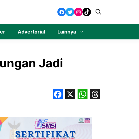
Facebook
Twitter
Instagram
TikTok
ner
Advertorial
Lainnya
lungan Jadi
Facebook
X
WhatsApp
Threads