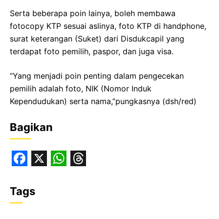
Serta beberapa poin lainya, boleh membawa
fotocopy KTP sesuai aslinya, foto KTP di handphone,
surat keterangan (Suket) dari Disdukcapil yang
terdapat foto pemilih, paspor, dan juga visa.
“Yang menjadi poin penting dalam pengecekan
pemilih adalah foto, NIK (Nomor Induk
Kependudukan) serta nama,”pungkasnya (dsh/red)
Bagikan
F
X
W
T
a
h
h
Tags
c
a
r