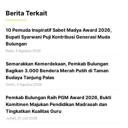
e
t
e
b
s
a
Berita Terkait
o
A
d
o
p
s
10 Pemuda Inspiratif Sabet Madya Award 2026,
k
p
Bupati Syarwani Puji Kontribusi Generasi Muda
Bulungan
Rabu, 5 Agustus 2026
Semarakkan Kemerdekaan, Pemkab Bulungan
Bagikan 3.000 Bendera Merah Putih di Taman
Budaya Tanjung Palas
Senin, 3 Agustus 2026
Pemkab Bulungan Raih PGM Award 2026, Bukti
Komitmen Majukan Pendidikan Madrasah dan
Tingkatkan Kualitas Guru
Jumat, 31 Juli 2026