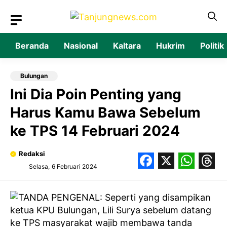
Langsung
ke
isi
Beranda
Nasional
Kaltara
Hukrim
Politik
Bulungan
Ini Dia Poin Penting yang
Harus Kamu Bawa Sebelum
ke TPS 14 Februari 2024
Redaksi
Selasa, 6 Februari 2024
Facebook
X
What
Thr