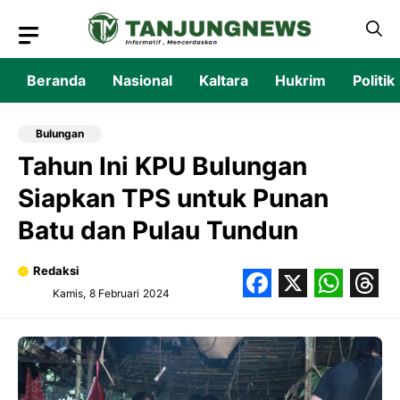
Langsung
ke
isi
Beranda
Nasional
Kaltara
Hukrim
Politik
Bulungan
Tahun Ini KPU Bulungan
Siapkan TPS untuk Punan
Batu dan Pulau Tundun
Redaksi
Kamis, 8 Februari 2024
Facebook
X
What
Thr