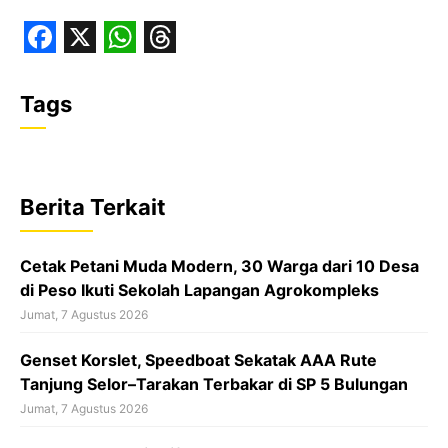
F
X
W
T
a
h
h
Tags
c
a
r
e
t
e
b
s
a
Berita Terkait
o
A
d
o
p
s
Cetak Petani Muda Modern, 30 Warga dari 10 Desa
k
p
di Peso Ikuti Sekolah Lapangan Agrokompleks
Jumat, 7 Agustus 2026
‎Genset Korslet, Speedboat Sekatak AAA Rute
Tanjung Selor–Tarakan Terbakar di SP 5 Bulungan
Jumat, 7 Agustus 2026