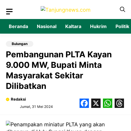
Langsung
ke
isi
Beranda
Nasional
Kaltara
Hukrim
Politik
Bulungan
Pembangunan PLTA Kayan
9.000 MW, Bupati Minta
Masyarakat Sekitar
Dilibatkan
Redaksi
Jumat, 31 Mei 2024
Facebook
X
What
Thr