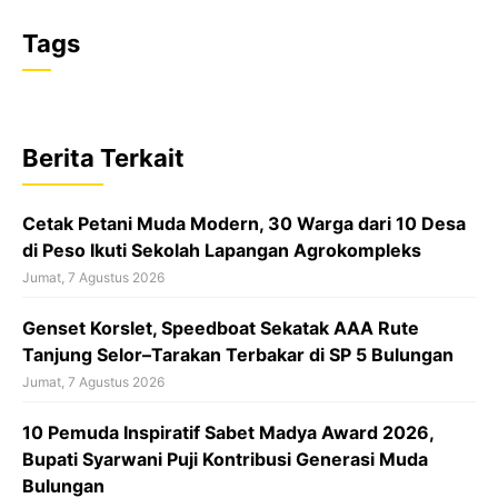
F
X
W
T
a
h
h
Tags
c
a
r
e
t
e
b
s
a
Berita Terkait
o
A
d
o
p
s
Cetak Petani Muda Modern, 30 Warga dari 10 Desa
k
p
di Peso Ikuti Sekolah Lapangan Agrokompleks
Jumat, 7 Agustus 2026
‎Genset Korslet, Speedboat Sekatak AAA Rute
Tanjung Selor–Tarakan Terbakar di SP 5 Bulungan
Jumat, 7 Agustus 2026
10 Pemuda Inspiratif Sabet Madya Award 2026,
Bupati Syarwani Puji Kontribusi Generasi Muda
Bulungan