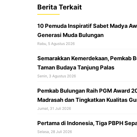
b
s
a
Berita Terkait
o
A
d
o
p
s
10 Pemuda Inspiratif Sabet Madya Awa
k
p
Generasi Muda Bulungan
Rabu, 5 Agustus 2026
Semarakkan Kemerdekaan, Pemkab Bu
Taman Budaya Tanjung Palas
Senin, 3 Agustus 2026
Pemkab Bulungan Raih PGM Award 20
Madrasah dan Tingkatkan Kualitas Gu
Jumat, 31 Juli 2026
Pertama di Indonesia, Tiga PBPH Sepa
Selasa, 28 Juli 2026