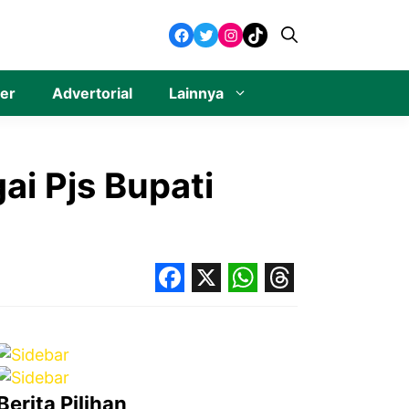
Facebook
Twitter
Instagram
TikTok
ner
Advertorial
Lainnya
i Pjs Bupati
Facebook
X
WhatsApp
Threads
Berita Pilihan