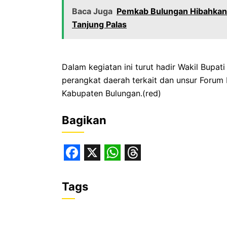
Baca Juga
Pemkab Bulungan Hibahkan 
Tanjung Palas
Dalam kegiatan ini turut hadir Wakil Bupat
perangkat daerah terkait dan unsur Forum
Kabupaten Bulungan.(red)
Bagikan
F
X
W
T
a
h
h
Tags
c
a
r
e
t
e