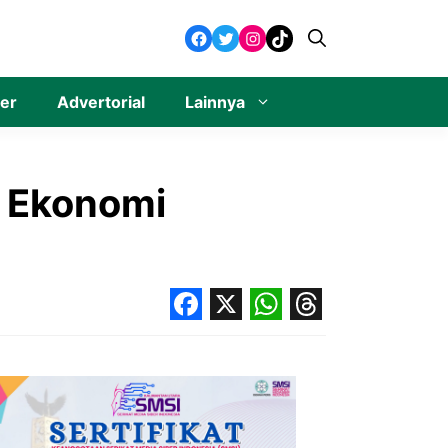
Facebook
Twitter
Instagram
TikTok
ner
Advertorial
Lainnya
i Ekonomi
Facebook
X
WhatsApp
Threads