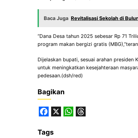
Baca Juga
Revitalisasi Sekolah di Bu
“Dana Desa tahun 2025 sebesar Rp 71 Trili
program makan bergizi gratis (MBG),”tera
Dijelaskan bupati, sesuai arahan presiden 
untuk meningkatkan kesejahteraan masyar
pedesaan.(dsh/red)
Bagikan
F
X
W
T
a
h
h
Tags