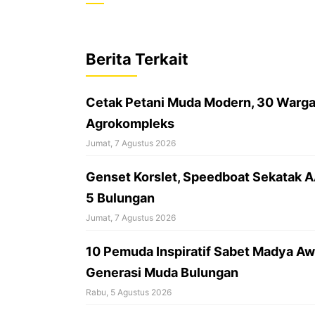
c
a
r
e
t
e
b
s
a
Berita Terkait
o
A
d
o
p
s
Cetak Petani Muda Modern, 30 Warga 
k
p
Agrokompleks
Jumat, 7 Agustus 2026
‎Genset Korslet, Speedboat Sekatak 
5 Bulungan
Jumat, 7 Agustus 2026
10 Pemuda Inspiratif Sabet Madya Awa
Generasi Muda Bulungan
Rabu, 5 Agustus 2026