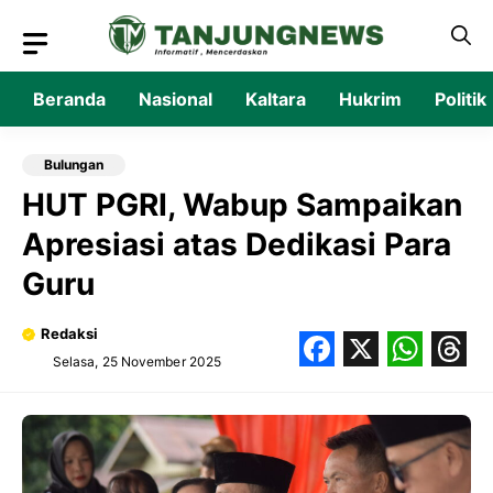
Langsung
ke
isi
Beranda
Nasional
Kaltara
Hukrim
Politik
Bulungan
HUT PGRI, Wabup Sampaikan
Apresiasi atas Dedikasi Para
Guru
Redaksi
Selasa, 25 November 2025
Facebook
X
What
Thr