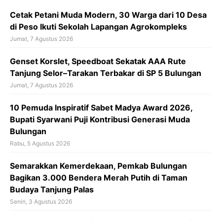
o
p
s
Cetak Petani Muda Modern, 30 Warga dari 10 Desa
k
p
di Peso Ikuti Sekolah Lapangan Agrokompleks
Jumat, 7 Agustus 2026
‎Genset Korslet, Speedboat Sekatak AAA Rute
Tanjung Selor–Tarakan Terbakar di SP 5 Bulungan
Jumat, 7 Agustus 2026
10 Pemuda Inspiratif Sabet Madya Award 2026,
Bupati Syarwani Puji Kontribusi Generasi Muda
Bulungan
Rabu, 5 Agustus 2026
Semarakkan Kemerdekaan, Pemkab Bulungan
Bagikan 3.000 Bendera Merah Putih di Taman
Budaya Tanjung Palas
Senin, 3 Agustus 2026