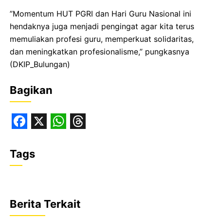
”Momentum HUT PGRI dan Hari Guru Nasional ini
hendaknya juga menjadi pengingat agar kita terus
memuliakan profesi guru, memperkuat solidaritas,
dan meningkatkan profesionalisme,” pungkasnya
(DKIP_Bulungan)
Bagikan
F
X
W
T
a
h
h
Tags
c
a
r
e
t
e
b
s
a
Berita Terkait
o
A
d