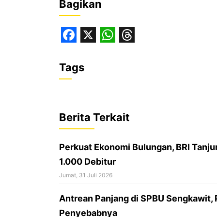
Bagikan
F
X
W
T
a
h
h
Tags
c
a
r
e
t
e
b
s
a
Berita Terkait
o
A
d
o
p
s
Perkuat Ekonomi Bulungan, BRI Tanjun
k
p
1.000 Debitur
Jumat, 31 Juli 2026
Antrean Panjang di SPBU Sengkawit,
Penyebabnya