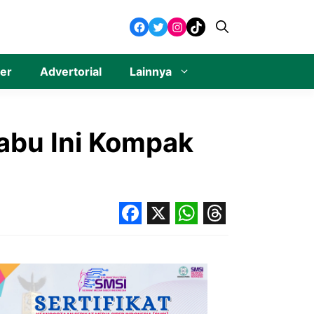
Facebook
Twitter
Instagram
TikTok
ner
Advertorial
Lainnya
abu Ini Kompak
Facebook
X
WhatsApp
Threads