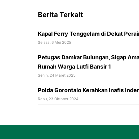
e
t
e
b
s
a
Berita Terkait
o
A
d
o
p
s
Kapal Ferry Tenggelam di Dekat Pera
k
p
Selasa, 6 Mei 2025
Petugas Damkar Bulungan, Sigap Amank
Rumah Warga Lutfi Bansir 1
Senin, 24 Maret 2025
Polda Gorontalo Kerahkan Inafis Inden
Rabu, 23 Oktober 2024