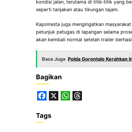
kondisi jalan, terutama di titik-titik yang b
seperti tanjakan atau tikungan tajam.
Kapolresta juga mengingatkan masyarakat
petunjuk petugas di lapangan selama proses
akan kembali normal setelah trailer berhasi
Baca Juga
Polda Gorontalo Kerahkan In
Bagikan
F
X
W
T
a
h
h
Tags
c
a
r