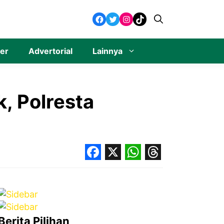
Facebook
Twitter
Instagram
TikTok
ner
Advertorial
Lainnya
k, Polresta
Facebook
X
WhatsApp
Threads
Berita Pilihan