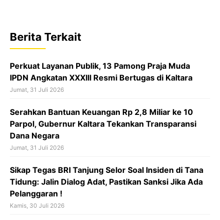
c
a
r
e
t
e
b
s
a
Berita Terkait
o
A
d
o
p
s
Perkuat Layanan Publik, 13 Pamong Praja Muda
k
p
IPDN Angkatan XXXIII Resmi Bertugas di Kaltara
Jumat, 31 Juli 2026
Serahkan Bantuan Keuangan Rp 2,8 Miliar ke 10
Parpol, Gubernur Kaltara Tekankan Transparansi
Dana Negara
Jumat, 31 Juli 2026
Sikap Tegas BRI Tanjung Selor Soal Insiden di Tana
Tidung: Jalin Dialog Adat, Pastikan Sanksi Jika Ada
Pelanggaran !
Kamis, 30 Juli 2026