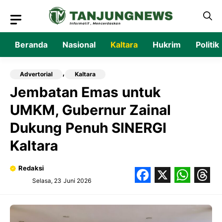
Langsung
ke
isi
Beranda
Nasional
Kaltara
Hukrim
Politik
,
Advertorial
Kaltara
Jembatan Emas untuk
UMKM, Gubernur Zainal
Dukung Penuh SINERGI
Kaltara
Redaksi
Selasa, 23 Juni 2026
Facebook
X
What
Thr