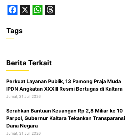
F
X
W
T
a
h
h
Tags
c
a
r
e
t
e
b
s
a
Berita Terkait
o
A
d
o
p
s
Perkuat Layanan Publik, 13 Pamong Praja Muda
k
p
IPDN Angkatan XXXIII Resmi Bertugas di Kaltara
Jumat, 31 Juli 2026
Serahkan Bantuan Keuangan Rp 2,8 Miliar ke 10
Parpol, Gubernur Kaltara Tekankan Transparansi
Dana Negara
Jumat, 31 Juli 2026