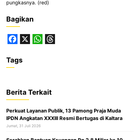
pungkasnya. (red)
Bagikan
F
X
W
T
a
h
h
Tags
c
a
r
e
t
e
b
s
a
Berita Terkait
o
A
d
o
p
s
Perkuat Layanan Publik, 13 Pamong Praja Muda
k
p
IPDN Angkatan XXXIII Resmi Bertugas di Kaltara
Jumat, 31 Juli 2026