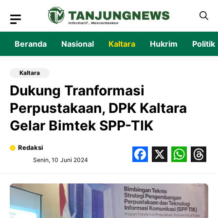
Langsung
ke
isi
Beranda
Nasional
Kaltara
Hukrim
Politik
Kaltara
Dukung Tranformasi
Perpustakaan, DPK Kaltara
Gelar Bimtek SPP-TIK
Redaksi
Senin, 10 Juni 2024
Facebook
X
What
Thr