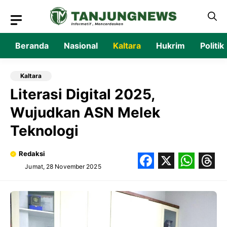
Langsung
ke
isi
Beranda
Nasional
Kaltara
Hukrim
Politik
Kaltara
Literasi Digital 2025,
Wujudkan ASN Melek
Teknologi
Redaksi
Jumat, 28 November 2025
Facebook
X
What
Thr