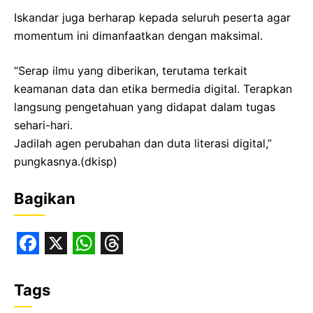
Iskandar juga berharap kepada seluruh peserta agar
momentum ini dimanfaatkan dengan maksimal.
“Serap ilmu yang diberikan, terutama terkait
keamanan data dan etika bermedia digital. Terapkan
langsung pengetahuan yang didapat dalam tugas
sehari-hari.
Jadilah agen perubahan dan duta literasi digital,”
pungkasnya.(dkisp)
Bagikan
F
X
W
T
a
h
h
Tags
c
a
r