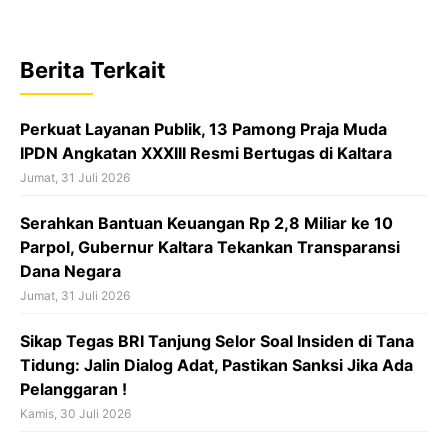
e
t
e
b
s
a
Berita Terkait
o
A
d
o
p
s
Perkuat Layanan Publik, 13 Pamong Praja Muda
k
p
IPDN Angkatan XXXIII Resmi Bertugas di Kaltara
Jumat, 31 Juli 2026
Serahkan Bantuan Keuangan Rp 2,8 Miliar ke 10
Parpol, Gubernur Kaltara Tekankan Transparansi
Dana Negara
Jumat, 31 Juli 2026
Sikap Tegas BRI Tanjung Selor Soal Insiden di Tana
Tidung: Jalin Dialog Adat, Pastikan Sanksi Jika Ada
Pelanggaran !
Kamis, 30 Juli 2026